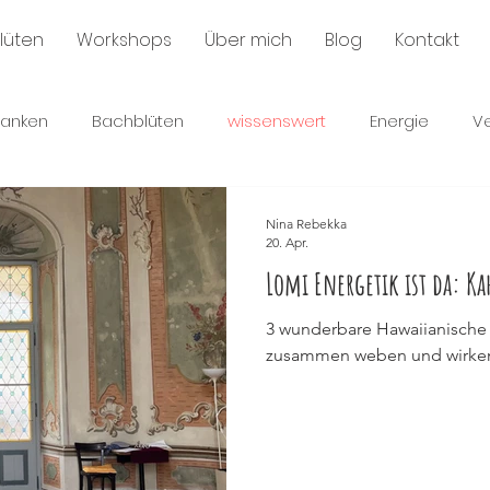
lüten
Workshops
Über mich
Blog
Kontakt
anken
Bachblüten
wissenswert
Energie
V
Nina Rebekka
20. Apr.
Lomi Energetik ist da: K
3 wunderbare Hawaiianische 
zusammen weben und wirke