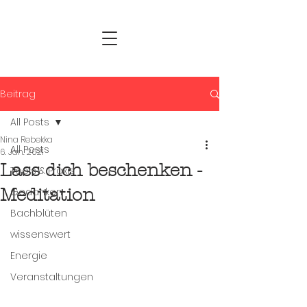
Beitrag
All Posts
Nina Rebekka
All Posts
6. Jan. 2021
Lass dich beschenken -
Tools & Praxis
Meditation
Gedanken
Bachblüten
wissenswert
Energie
Veranstaltungen