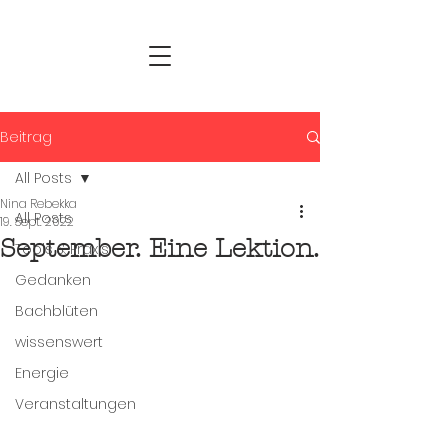
Beitrag
All Posts
Nina Rebekka
All Posts
19. Sept. 2022
September. Eine Lektion.
Tools & Praxis
Gedanken
Bachblüten
wissenswert
Energie
Veranstaltungen