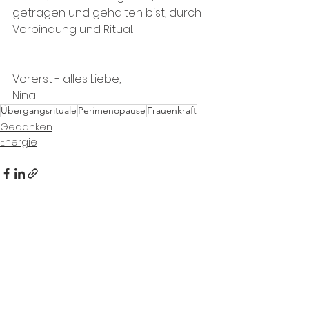
getragen und gehalten bist, durch 
Verbindung und Ritual.
Vorerst - alles Liebe,
Nina
Übergangsrituale
Perimenopause
Frauenkraft
Gedanken
Energie
Alle ansehen
Aktuelle Beiträge