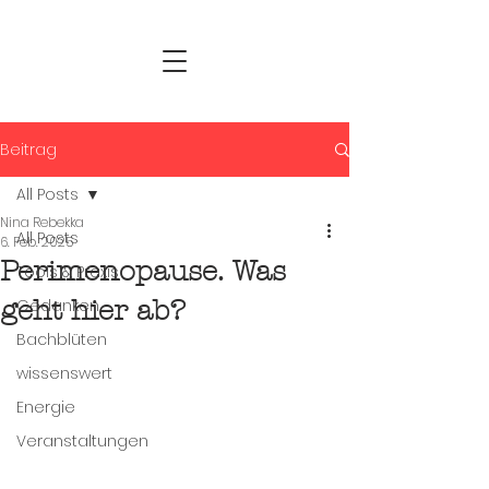
Beitrag
All Posts
Nina Rebekka
All Posts
6. Feb. 2025
Perimenopause. Was
Tools & Praxis
geht hier ab?
Gedanken
Bachblüten
wissenswert
Energie
Veranstaltungen