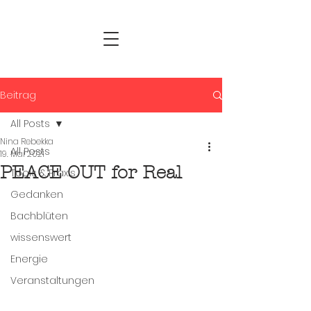
Beitrag
All Posts
Nina Rebekka
All Posts
19. Mai 2021
PEACE OUT for Real
Tools & Praxis
Gedanken
Bachblüten
wissenswert
Energie
Veranstaltungen