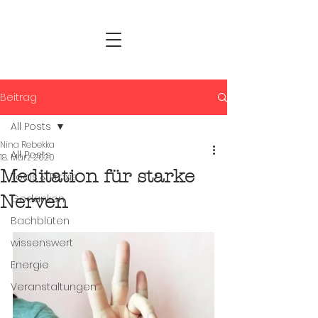
Beitrag
All Posts
Nina Rebekka
All Posts
18. März 2020
Meditation für starke
Tools & Praxis
Nerven
Gedanken
Bachblüten
wissenswert
Energie
Veranstaltungen